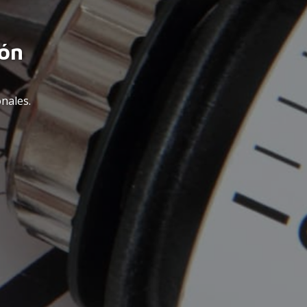
ión
nales.