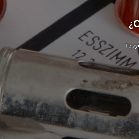
¿C
Te ay